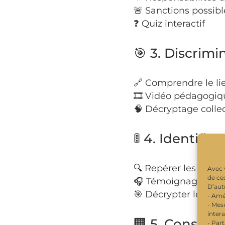
🚨 Sanctions possibl
❓ Quiz interactif
🎯 3. Discrim
🔗 Comprendre le li
🎞 Vidéo pédagogiq
🧠 Décryptage collect
🚦 4. Identifier
🔍 Repérer les signau
Avec 
de ce
🎧 Témoignage inspi
D’autr
🎯 Décrypter les str
- Amé
- Mes
intera
🏢 5. Conséqu
- Par