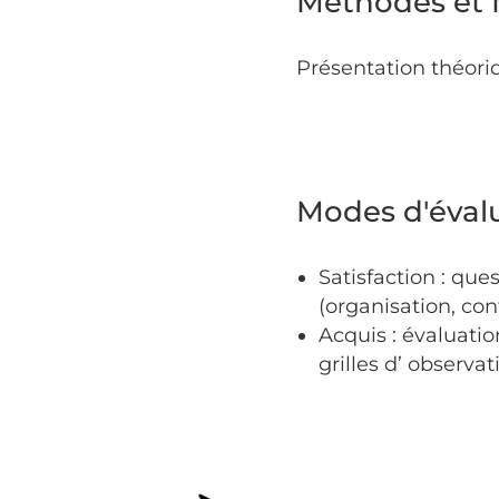
Méthodes et
Présentation théori
Modes d'éval
Satisfaction : que
(organisation, co
Acquis : évaluatio
grilles d’ observa