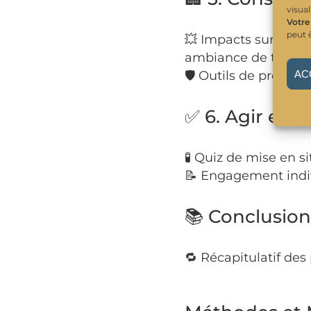
visua
Votre
peut 
💥 Impacts sur la san
ambiance de travail
AC
🛡 Outils de prévent
✅ 6. Agir et s
🧪 Quiz de mise en si
📝 Engagement indiv
📚 Conclusion
🔁 Récapitulatif des 