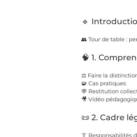
🔹 Introducti
👥 Tour de table : p
🧠 1. Compren
⚖ Faire la distinction
🧩 Cas pratiques
💬 Restitution collec
🎥 Vidéo pédagogiq
📜 2. Cadre lé
👔 Responsabilités de