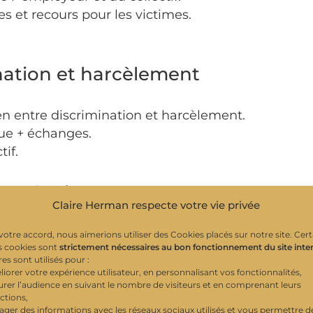
es et recours pour les victimes.
ination et harcèlement
en entre discrimination et harcèlement.
ue + échanges.
if.
 et réagir
Claire Herman respecte votre vie privée
x d’alerte.
votre accord, nous aimerions utiliser des Cookies placés sur notre site. Cert
s cookies sont
strictement nécessaires au bon fonctionnement du site inte
rant.
es sont utilisés pour :
atégies d’un harceleur.
liorer votre expérience utilisateur, en personnalisant vos fonctionnalités,
urer l’audience en suivant le nombre de visiteurs et en comprenant leurs
ctions,
ences et prévention
tager des informations avec les réseaux sociaux utilisés et vous permettre d