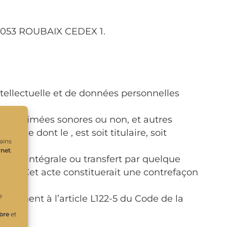
 59053 ROUBAIX CEDEX 1.
tellectuelle et de données personnelles
éo, animées sonores ou non, et autres
uelle dont le , est soit titulaire, soit
ains
rnet
.
lle ou intégrale ou transfert par quelque
rman . Cet acte constituerait une contrefaçon
e
ormément à l’article L122-5 du Code de la
ibre
et
à :