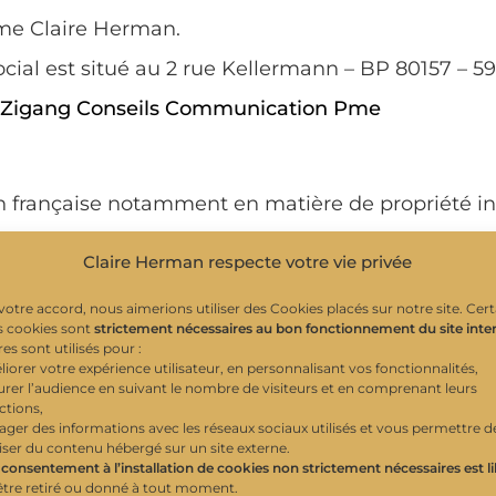
 Mme Claire Herman.
ocial est situé au 2 rue Kellermann – BP 80157 –
 Zigang Conseils Communication Pme
ion française notamment en matière de propriété in
s, photographies, images, textes, séquences vid
Claire Herman respecte votre vie privée
 des droits de propriété industrielle et/ou intellect
votre accord, nous aimerions utiliser des Cookies placés sur notre site. Cert
s cookies sont
strictement nécessaires au bon fonctionnement du site inte
n, adaptation, traduction et/ou modification, partie
es sont utilisés pour :
liorer votre expérience utilisateur, en personnalisant vos fonctionnalités,
isation expresse, préalable et écrite de Claire He
urer l’audience en suivant le nombre de visiteurs et en comprenant leurs
de de la propriété intellectuelle.
ctions,
tager des informations avec les réseaux sociaux utilisés et vous permettre d
 ces différents objets de droits est autorisée conf
liser du contenu hébergé sur un site externe.
 consentement à l’installation de cookies non strictement nécessaires est l
être retiré ou donné à tout moment.
 sujet, veuillez nous contacter en vous adressant 