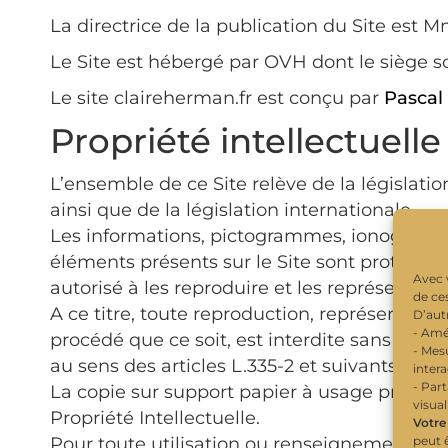
La directrice de la publication du Site est
Le Site est hébergé par OVH dont le siège s
Le site claireherman.fr est conçu par
Pascal
Propriété intellectuelle
L’ensemble de ce Site relève de la législat
ainsi que de la législation internationale.
Les informations, pictogrammes, ionogramme
éléments présents sur le Site sont protégés par
Avec 
autorisé à les reproduire et les représenter.
de ce
A ce titre, toute reproduction, représentatio
D’autr
- Amé
procédé que ce soit, est interdite sans autor
- Mes
au sens des articles L.335-2 et suivants du Co
intera
- Par
La copie sur support papier à usage privé de
visua
Propriété Intellectuelle.
Votre
peut 
Pour toute utilisation ou renseignement à ce