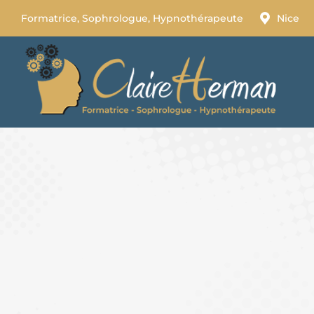
Formatrice, Sophrologue, Hypnothérapeute
Nice