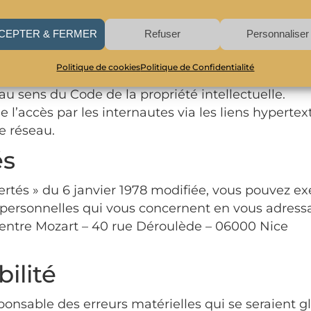
Centre Mozart – 40 rue Déroulède – 06000 Nice
CEPTER & FERMER
Refuser
Personnaliser
 sont des marques déposées.
Politique de cookies
Politique de Confidentialité
s marques ou de ces logos effectués à partir des é
u sens du Code de la propriété intellectuelle.
 l’accès par les internautes via les liens hypertex
e réseau.
és
rtés » du 6 janvier 1978 modifiée, vous pouvez exe
 personnelles qui vous concernent en vous adressa
Centre Mozart – 40 rue Déroulède – 06000 Nice
ilité
ponsable des erreurs matérielles qui se seraient g