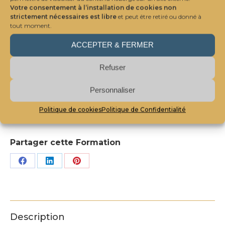
professionnels.
Votre consentement à l’installation de cookies non
strictement nécessaires est libre
et peut être retiré ou donné à
En ce sens, vouloir gérer son stress est une
tout moment.
ambition délicate car personnelle, mais
ACCEPTER & FERMER
atteignable car il y a des solutions.
Refuser
quantité
Ajouter au panier
de
Personnaliser
Mieux
Politique de cookies
Politique de Confidentialité
vivre
Catégorie :
Formations Personnelles
son
stress
Partager cette Formation
au
Partager
Partager
Partager
travail
pour
sur
sur
sur
gagner
Facebook
LinkedIn
Pinterest
en
Description
efficacité