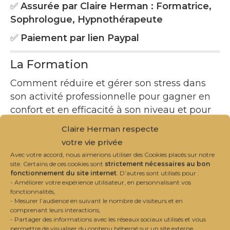
✅
Assurée par Claire Herman : Formatrice,
Sophrologue, Hypnothérapeute
✅
Paiement par lien Paypal
La Formation
Comment réduire et gérer son stress dans
son activité professionnelle pour gagner en
confort et en efficacité à son niveau et pour
les autres ?
Claire Herman respecte
Cette formation à la gestion du stress
votre vie privée
permet, grâce aux outils choisis et à notre
Avec votre accord, nous aimerions utiliser des Cookies placés sur notre
site. Certains de ces cookies sont
strictement nécessaires au bon
pédagogie impliquante mais pas stressante,
fonctionnement du site internet
. D’autres sont utilisés pour :
d’agir au service de son bien-être et de son
- Améliorer votre expérience utilisateur, en personnalisant vos
fonctionnalités,
efficacité. Le stress prend naissance entre
- Mesurer l’audience en suivant le nombre de visiteurs et en
la sphère des choix et valeurs personnels et
comprenant leurs interactions,
- Partager des informations avec les réseaux sociaux utilisés et vous
l’environnement du travail et ses objectifs
permettre de visualiser du contenu hébergé sur un site externe.