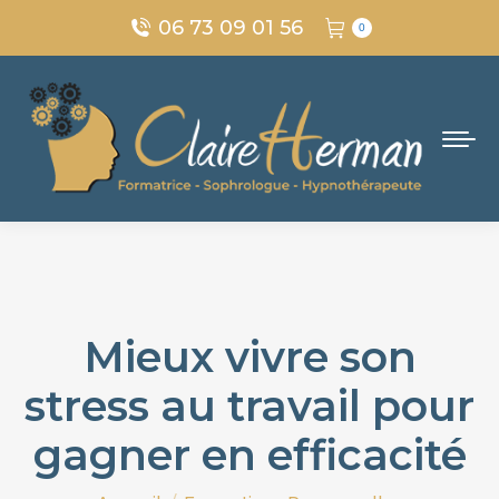
06 73 09 01 56
0
Mieux vivre son
stress au travail pour
gagner en efficacité
Vous êtes ici :