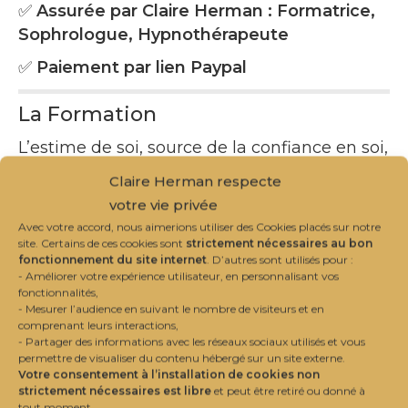
✅
Assurée par Claire Herman : Formatrice,
Sophrologue, Hypnothérapeute
✅
Paiement par lien Paypal
La Formation
L’estime de soi, source de la confiance en soi,
est un processus qui se nourrit, se cultive
Claire Herman respecte
tout au long de la vie. Cette formation donne
votre vie privée
les moyens de gagner en assurance au
Avec votre accord, nous aimerions utiliser des Cookies placés sur notre
quotidien, gage d’efficacité et de réussite
site. Certains de ces cookies sont
strictement nécessaires au bon
fonctionnement du site internet
. D’autres sont utilisés pour :
professionnelles.
- Améliorer votre expérience utilisateur, en personnalisant vos
fonctionnalités,
De nombreuses études montrent, en effet,
- Mesurer l’audience en suivant le nombre de visiteurs et en
comment l’estime de soi est au cœur de la
comprenant leurs interactions,
- Partager des informations avec les réseaux sociaux utilisés et vous
performance des personnes, des équipes et
permettre de visualiser du contenu hébergé sur un site externe.
des entreprises.
Votre consentement à l’installation de cookies non
strictement nécessaires est libre
et peut être retiré ou donné à
Une meilleure estime de soi procure plus de
tout moment.