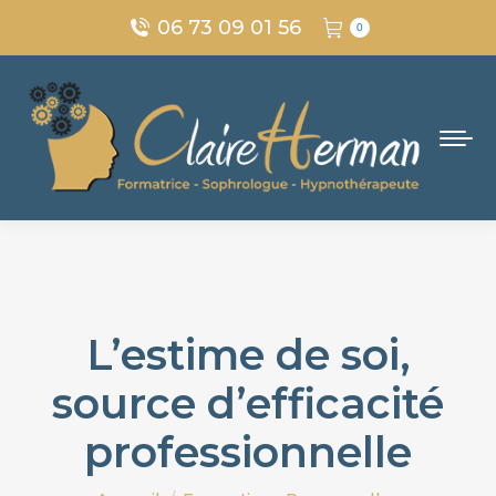
06 73 09 01 56
0
L’estime de soi,
source d’efficacité
professionnelle
Vous êtes ici :