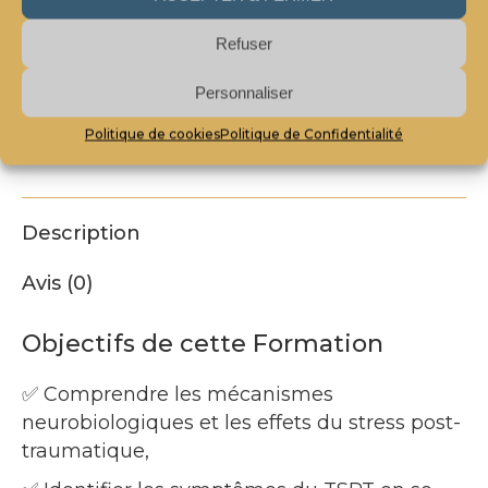
Agir
Catégorie :
Formations au Planning
face
Refuser
au
Partager cette Formation
Personnaliser
TSPT
Partager
Partager
Partager
-
Politique de cookies
Politique de Confidentialité
27
sur
sur
sur
septembre
Facebook
LinkedIn
Pinterest
2024
Description
Avis (0)
Objectifs de cette Formation
✅ Comprendre les mécanismes
neurobiologiques et les effets du stress post-
traumatique,