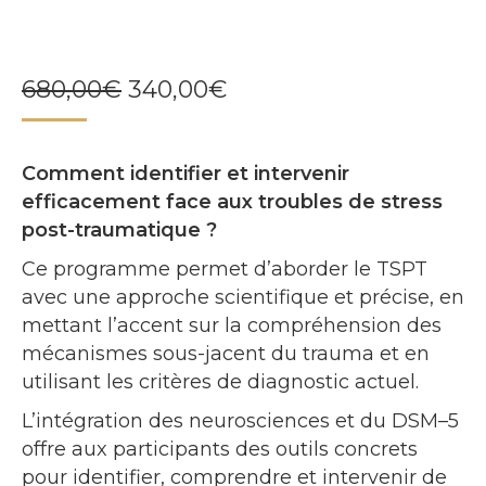
Le
Le
680,00
€
340,00
€
prix
prix
initial
actuel
Comment identifier et intervenir
était :
est :
efficacement face aux troubles de stress
680,00€.
340,00€.
post-traumatique ?
Ce programme permet d’aborder le TSPT
avec une approche scientifique et précise, en
mettant l’accent sur la compréhension des
mécanismes sous-jacent du trauma et en
utilisant les critères de diagnostic actuel.
L’intégration des neurosciences et du DSM–5
offre aux participants des outils concrets
pour identifier, comprendre et intervenir de