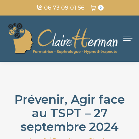
06 73 09 01 56
0
Prévenir, Agir face
au TSPT – 27
septembre 2024
Vous êtes ici :