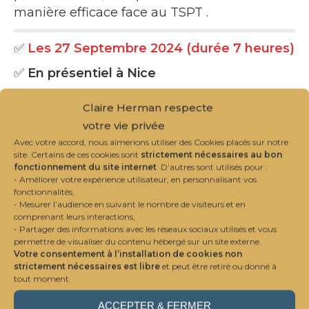
manière efficace face au TSPT .
✅
Les 27 Septembre 2024 (durée 7 heures)
✅
En présentiel à Nice
✅
9h30 à 16h30
Claire Herman respecte
✅
Assurée par Claire Herman : Formatrice,
votre vie privée
Sophrologue, Hypnothérapeute
Avec votre accord, nous aimerions utiliser des Cookies placés sur notre
site. Certains de ces cookies sont
strictement nécessaires au bon
✅
Aucun pré-requis, Recommandé
fonctionnement du site internet
. D’autres sont utilisés pour :
- Améliorer votre expérience utilisateur, en personnalisant vos
Thérapeute, Forces de l’ordre, Pompiers et
fonctionnalités,
Professions de santé
- Mesurer l’audience en suivant le nombre de visiteurs et en
comprenant leurs interactions,
✅
Paiement Paypal (CB)
- Partager des informations avec les réseaux sociaux utilisés et vous
permettre de visualiser du contenu hébergé sur un site externe.
Votre consentement à l’installation de cookies non
quantité
strictement nécessaires est libre
et peut être retiré ou donné à
Ajouter au panier
tout moment.
de
Prévenir,
ACCEPTER & FERMER