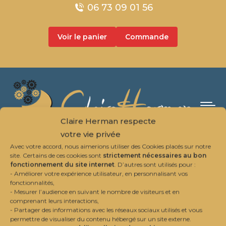
06 73 09 01 56
0
Voir le panier
Commande
Pas de produit dans le panier.
Claire Herman respecte
votre vie privée
Avec votre accord, nous aimerions utiliser des Cookies placés sur notre
site. Certains de ces cookies sont
strictement nécessaires au bon
fonctionnement du site internet
. D’autres sont utilisés pour :
- Améliorer votre expérience utilisateur, en personnalisant vos
fonctionnalités,
- Mesurer l’audience en suivant le nombre de visiteurs et en
Profil utilisateur
comprenant leurs interactions,
- Partager des informations avec les réseaux sociaux utilisés et vous
permettre de visualiser du contenu hébergé sur un site externe.
Vous êtes ici :
Accueil
Profil utilisateur