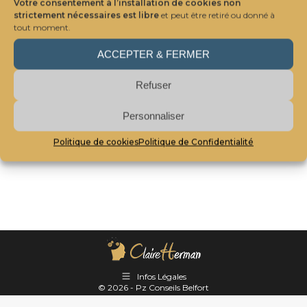
Votre consentement à l’installation de cookies non
strictement nécessaires est libre
et peut être retiré ou donné à
tout moment.
ACCEPTER & FERMER
Refuser
Personnaliser
Politique de cookies
Politique de Confidentialité
[wpmem_profile]
Infos Légales
© 2026 - Pz Conseils Belfort